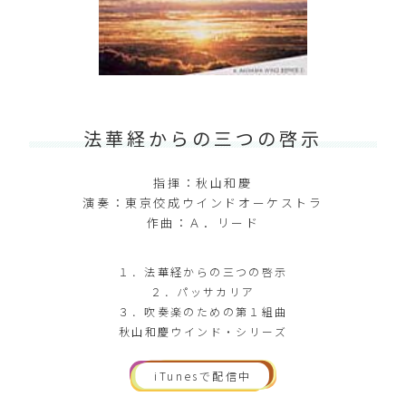
法華経からの三つの啓示
指揮：秋山和慶
演奏：東京佼成ウインドオーケストラ
作曲：Ａ．リード
１．法華経からの三つの啓示
２．パッサカリア
３．吹奏楽のための第１組曲
秋山和慶ウインド・シリーズ
iTunesで配信中