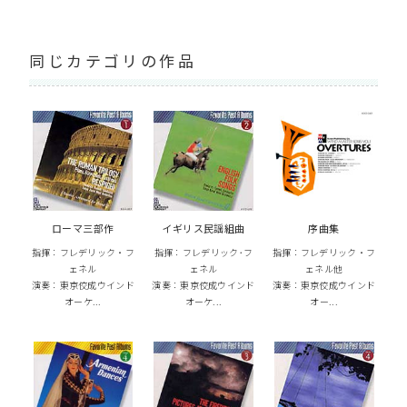
同じカテゴリの作品
ローマ三部作
イギリス民謡組曲
序曲集
指揮：フレデリック・フ
指揮：フレデリック･フ
指揮：フレデリック・フ
ェネル
ェネル
ェネル他
演奏：東京佼成ウインド
演奏：東京佼成ウインド
演奏：東京佼成ウインド
オーケ...
オーケ...
オー...