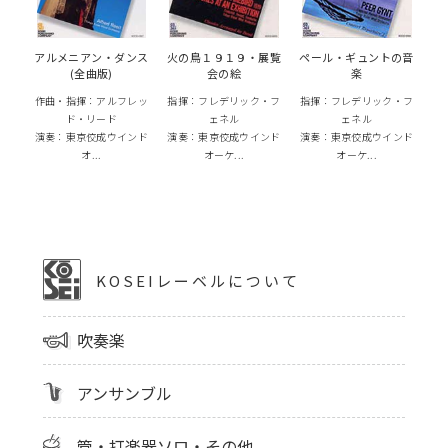
アルメニアン・ダンス
火の鳥１９１９・展覧
ペール・ギュントの音
(全曲版)
会の絵
楽
作曲・指揮：アルフレッ
指揮：フレデリック・フ
指揮：フレデリック・フ
ド・リード
ェネル
ェネル
演奏：東京佼成ウインド
演奏：東京佼成ウインド
演奏：東京佼成ウインド
オ...
オーケ...
オーケ...
KOSEIレーベルについて
吹奏楽
アンサンブル
管・打楽器ソロ・その他